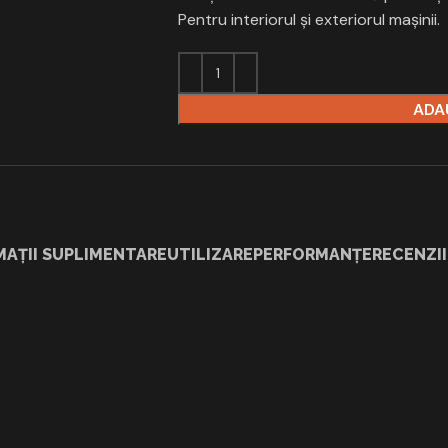
Pentru interiorul şi exteriorul maşinii.
ADA
MAȚII SUPLIMENTARE
UTILIZARE
PERFORMANȚE
RECENZII 