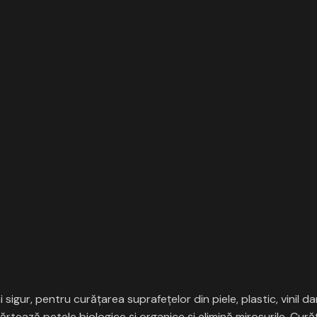
ur, pentru curățarea suprafețelor din piele, plastic, vinil dar 
rtează petele biologice și organice și elimină mirosurile. Cură