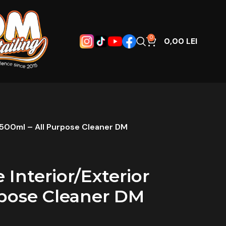
0
0,00
LEI
r 500ml – All Purpose Cleaner DM
 Interior/Exterior
rpose Cleaner DM