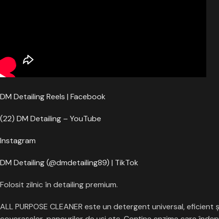
DM Detailing Reels | Facebook
(22) DM Detailing – YouTube
Instagram
DM Detailing (@dmdetailing89) | TikTok
Folosit zilnic în detailing premium.
ALL PURPOSE CLEANER este un detergent universal, eficient şi sig
covoraşelor, panourilor de uşi etc. Conţine enzime care îndepă