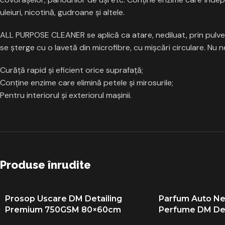
uleiuri, nicotină, gudroane şi altele.
ALL PURPOSE CLEANER se aplică ca atare, nediluat, prin pulve
se şterge cu o lavetă din microfibre, cu mişcări circulare. Nu 
Curăţă rapid şi eficient orice suprafaţă;
Conţine enzime care elimină petele şi mirosurile;
Pentru interiorul şi exteriorul maşinii.
Produse înrudite
Prosop Uscare DM Detailing
Parfum Auto Ne
Premium 750GSM 80×60cm
Perfume DM Det