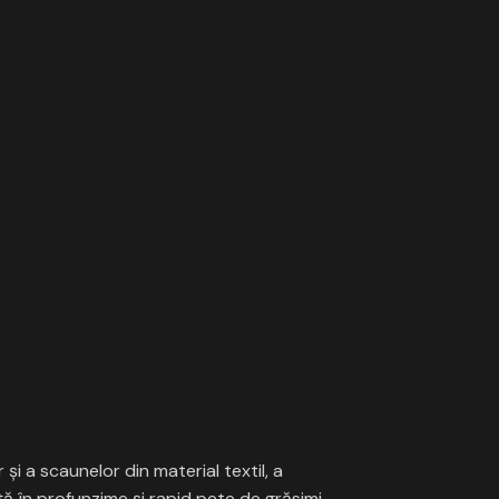
şi a scaunelor din material textil, a
ţă în profunzime şi rapid pete de grăsimi,