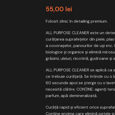
55,00
lei
Folosit zilnic în detailing premium.
ALL PURPOSE CLEANER este un detergen
curățarea suprafețelor din piele, plasti
a covoraşelor, panourilor de uşi etc
biologice și organice și elimină miros
grăsimi, uleiuri, nicotină, gudroane şi a
ALL PURPOSE CLEANER se aplică ca ata
ce trebuie curățată. Se întinde cu o 
60 secunde apoi se şterge cu o lavetă
necesită clătire. CONŢINE: agenţi tens
parfum, apă demineralizată.
Curăţă rapid şi eficient orice suprafa
Conţine enzime care elimină petele şi 