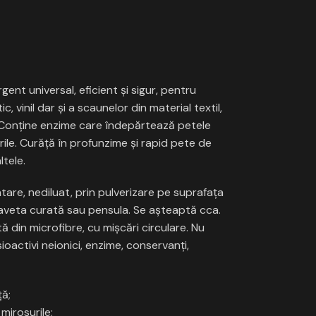
t universal, eficient şi sigur, pentru
c, vinil dar şi a scaunelor din material textil,
. Conţine enzime care îndepărtează petele
urile. Curăţă în profunzime şi rapid pete de
ltele.
re, nediluat, prin pulverizare pe suprafața
laveta curată sau pensula. Se așteaptă cca.
 din microfibre, cu mişcări circulare. Nu
ioactivi neionici, enzime, conservanți,
ţă;
mirosurile;