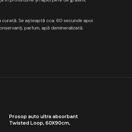
ta curată. Se așteaptă cca. 60 secunde apoi
 conservanți, parfum, apă demineralizată.
Prosop auto ultra absorbant
Pachet Curata
-21%
Twisted Loop, 60X90cm,
si Plastice D
1200GSM