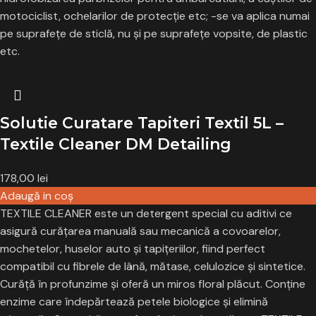
motociclist, ochelarilor de protecție etc; -se va aplica numai
pe suprafețe de sticlă, nu și pe suprafețe vopsite, de plastic
etc.
Solutie Curatare Tapiteri Textil 5L –
Textile Cleaner DM Detailing
178,00
lei
Adaugă in coş
TEXTILE CLEANER
este un detergent special cu aditivi ce
asigură curățarea manuală sau mecanică a covoarelor,
mochetelor, huselor auto și tapițeriilor, fiind perfect
compatibil cu fibrele de lână, mătase, celulozice și sintetice.
Curăță în profunzime și oferă un miros floral plăcut. Conține
enzime care îndepărtează petele biologice și elimină