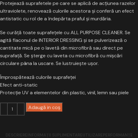
Protejează suprafetele pe care se aplică de acțiunea razelor
ultraviolete, renovează culorile acestora şi conferă un efect
antistatic cu rol de a îndepărta praful și murdăria.
Se curăță toate suprafețele cu ALL PURPOSE CLEANER. Se
agită flaconul de INTERIOR DRESSING şi se pulverizează o
cantitate mică pe o lavetă din microfibră sau direct pe
suprafață. Se şterge cu laveta cu microfibră cu mişcări
circulare pâna la uscare. Se lustruieşte uşor.
Împrospătează culorile suprafeţei
Efect anti-static
Protecţie UV a elementelor din plastic, vinil, lemn sau piele
Adaugă in coş
DESCRIERE
INFORMAȚII SUPLIMENTARE
UTILIZARE
PERFORMANȚE