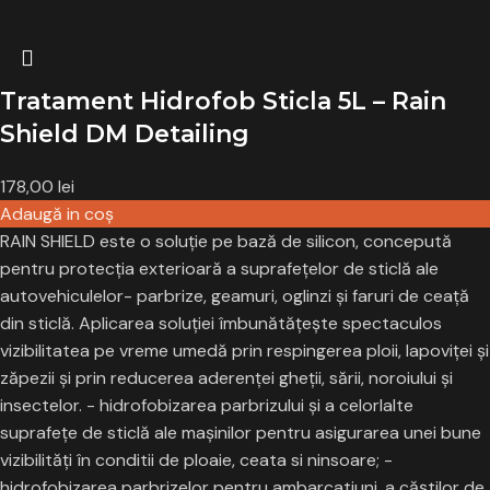
Tratament Hidrofob Sticla 5L – Rain
Shield DM Detailing
178,00
lei
Adaugă in coş
RAIN SHIELD este o soluție pe bază de silicon, concepută
pentru protecția exterioară a suprafețelor de sticlă ale
autovehiculelor- parbrize, geamuri, oglinzi şi faruri de ceață
din sticlă. Aplicarea soluţiei îmbunătățește spectaculos
vizibilitatea pe vreme umedă prin respingerea ploii, lapoviţei şi
zăpezii și prin reducerea aderenței gheții, sării, noroiului și
insectelor. - hidrofobizarea parbrizului și a celorlalte
suprafețe de sticlă ale maşinilor pentru asigurarea unei bune
vizibilități în conditii de ploaie, ceata si ninsoare; -
hidrofobizarea parbrizelor pentru ambarcatiuni, a căștilor de