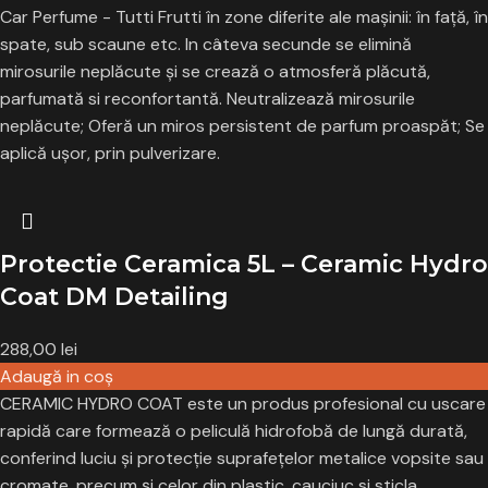
Car Perfume - Tutti Frutti în zone diferite ale mașinii: în față, în
spate, sub scaune etc. In câteva secunde se elimină
mirosurile neplăcute și se crează o atmosferă plăcută,
parfumată si reconfortantă. Neutralizează mirosurile
neplăcute; Oferă un miros persistent de parfum proaspăt; Se
aplică ușor, prin pulverizare.
Protectie Ceramica 5L – Ceramic Hydro
Coat DM Detailing
288,00
lei
Adaugă in coş
CERAMIC HYDRO COAT este un produs profesional cu uscare
rapidă care formează o peliculă hidrofobă de lungă durată,
conferind luciu și protecție suprafețelor metalice vopsite sau
cromate, precum şi celor din plastic, cauciuc si sticla.