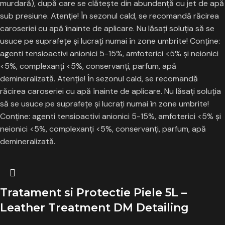
murdară), după care se clătește din abundență cu jet de apă
sub presiune.
Atenție!
În sezonul cald, se recomandă răcirea
caroseriei cu apă înainte de aplicare. Nu lăsați soluția să se
usuce pe suprafețe și lucrați numai în zone umbrite! Conține:
agenti tensioactivi anionici 5-15%, amfoterici <5% și neionici
<5%, complexanţi <5%, conservanți, parfum, apă
demineralizată.
Atenție!
În sezonul cald, se recomandă
răcirea caroseriei cu apă înainte de aplicare. Nu lăsați soluția
să se usuce pe suprafețe și lucrați numai în zone umbrite!
Conține: agenti tensioactivi anionici 5-15%, amfoterici <5% și
neionici <5%, complexanţi <5%, conservanți, parfum, apă
demineralizată.
Tratament si Protectie Piele 5L –
Leather Treatment DM Detailing