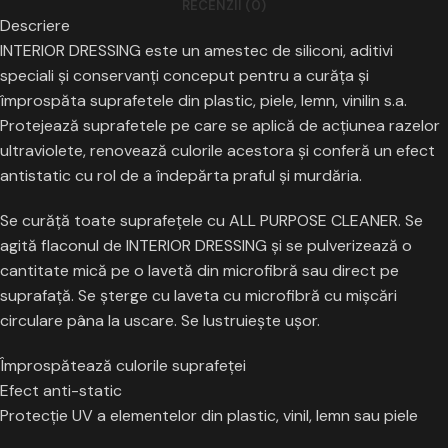
RECENZII (0)
Descriere
INTERIOR DRESSING este un amestec de siliconi, aditivi
speciali şi conservanți conceput pentru a curăța și
împrospăta suprafetele din plastic, piele, lemn, vinilin s.a.
Protejează suprafetele pe care se aplică de acțiunea razelor
ultraviolete, renovează culorile acestora şi conferă un efect
antistatic cu rol de a îndepărta praful și murdăria.
Se curăță toate suprafețele cu ALL PURPOSE CLEANER. Se
agită flaconul de INTERIOR DRESSING şi se pulverizează o
cantitate mică pe o lavetă din microfibră sau direct pe
suprafață. Se şterge cu laveta cu microfibră cu mişcări
circulare pâna la uscare. Se lustruieşte uşor.
Împrospătează culorile suprafeţei
Efect anti-static
Protecţie UV a elementelor din plastic, vinil, lemn sau piele