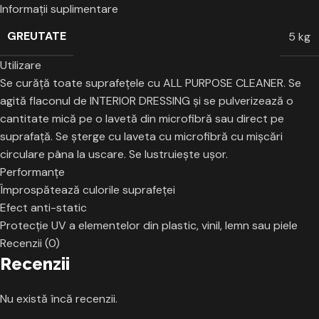
Informații suplimentare
GREUTATE
5 kg
Utilizare
Se curăță toate suprafețele cu ALL PURPOSE CLEANER. Se
agită flaconul de INTERIOR DRESSING şi se pulverizează o
cantitate mică pe o lavetă din microfibră sau direct pe
suprafață. Se şterge cu laveta cu microfibră cu mişcări
circulare pâna la uscare. Se lustruieşte uşor.
Performanțe
Împrospătează culorile suprafeţei
Efect anti-static
Protecţie UV a elementelor din plastic, vinil, lemn sau piele
Recenzii (0)
Recenzii
Nu există încă recenzii.