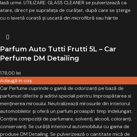
lasă urme.
UTILIZARE:
GLASS CLEANER se pulverizează ca
atare, direct pe suprafața de curățat, după care se șterge
cu o lavetă curată și uscată din microfibră sau hârtie
Parfum Auto Tutti Frutti 5L – Car
Perfume DM Detailing
178,00
lei
Adaugă in coş
Car Perfume
cuprinde o gamă de odorizanți pe bază de
parfumuri diferite și aditivi speciali pentru împrospătarea si
menținerea mirosului. Neutralizează mirosurile din interiorul
automobilelor și oferă un parfum proaspăt timp îndelungat.
Conține compoziții de parfumare, solvenți, alcooli, coloranți,
conservanți. Se curăță interiorul automobilului cu gama de
produse DM Detailing. Se pulverizează o cantitate mică de