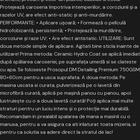
Protejează caroseria împotriva intemperiilor, a coroziunii şi a
razelor UV, are efect anti-static și anti-murdărire.
PERFORMANTE: • Aplicare ușoară; • Formează o películă
hidrofobizantă, persistentă; • Protejează la murdărire,
coroziune și raze UV; • Are efect antistatic. UTILIZARE: Sunt
doua metode simple de aplicare. Agitati bine sticla inainte de
utilizare! Prima metoda: Ceramic Hydro Coat se aplică imediat
după spălarea caroseriei, pe suprafața umedă si se clateste
cu apa. Se foloseste Prosopul DM Detailing Premium 750GSM
80×60cm pentru a usca suprafata. A doua metoda: Pe
masina uscata si curata, pulverizează pe o lavetă din
microfibră curată, aplică pe mașină panou cu panou, apoi
lustruiește cu o a doua lavetă curată! Poți aplica mai multe
straturi pentru un luciu intens și o protecție mai durabilă.
Recomandam in prealabil spalarea de mana a masinii cu o
manusa, pentru a va asigura ca ati inlaturat toata mizeria, si
pentru ca solutia sa adere direct la stratul de lac!