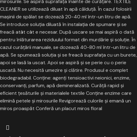
mirosurile. Se aspiră suprafața înainte de curățare. TEXTILE
CLEANER se utilizează diluat în apă călduță. În cazul folosirii
mașinii de spălat se dozează 20-40 ml într-un litru de apă.
Se introduce soluția diluată în instalația de spumare și se
freacă atât cât e necesar. După uscare se mai aspiră o dată
pentru înlăturarea reziduului format din murdărie și soluție. În
cazul curățării manuale, se dozează 40-80 ml într-un litru de
apă. Se spumează soluția și se freacă suprafața cu un burete,
apoi se lasă la uscat. Apoi se aspiră și se perie cu o perie
uscată. Nu necesită umezire și clătire. Produsul e complet
biodegradabil. Conține: agenţi tensioactivi neionici, enzime,
conservanți, parfum, apă demineralizată. Curăţă rapid şi
eficient ţesăturile şi materialele textile Conţine enzime care
elimină petele şi mirosurile Revigorează culorile şi emană un
miros proaspăt Conferă un placut miros floral