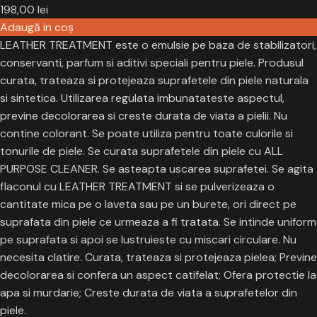
198,00
lei
Adaugă in coş
LEATHER TREATMENT este o emulsie pe baza de stabilizatori,
conservanti, parfum si aditivi speciali pentru piele. Produsul
curata, trateaza si protejeaza suprafetele din piele naturala
si sintetica. Utilizarea regulata imbunatateste aspectul,
previne decolorarea si creste durata de viata a pielii. Nu
contine colorant. Se poate utiliza pentru toate culorile si
tonurile de piele. Se curata suprafetele din piele cu ALL
PURPOSE CLEANER. Se asteapta uscarea suprafetei. Se agita
flaconul cu LEATHER TREATMENT si se pulverizeaza o
cantitate mica pe o laveta sau pe un burete, ori direct pe
suprafata din piele ce urmeaza a fi tratata. Se intinde uniform
pe suprafata si apoi se lustruieste cu miscari circulare. Nu
necesita clatire. Curata, trateaza si protejeaza pielea; Previne
decolorarea si confera un aspect catifelat; Ofera protectie la
apa si murdarie; Creste durata de viata a suprafetelor din
piele.