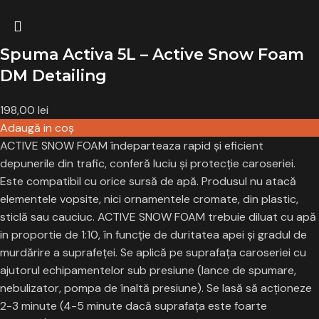
Spuma Activa 5L – Active Snow Foam
DM Detailing
198,00
lei
Adaugă in coş
ACTIVE SNOW FOAM îndeparteaza rapid și eficient
depunerile din trafic, conferă luciu și protecţie caroseriei.
Este compatibil cu orice sursă de apă. Produsul nu atacă
elementele vopsite, nici ornamentele cromate, din plastic,
sticlă sau cauciuc. ACTIVE SNOW FOAM trebuie diluat cu apă
in proportie de 1:10, în funcţie de duritatea apei şi gradul de
murdărire a suprafeţei. Se aplică pe suprafața caroseriei cu
ajutorul echipamentelor sub presiune (lance de spumare,
nebulizator, pompa de înaltă presiune). Se lasă să acționeze
2-3 minute (4-5 minute dacă suprafața este foarte