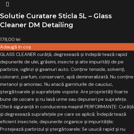
Solutie Curatare Sticla 5L – Glass
Cleaner DM Detailing
178,00
lei
Adaugă in coş
GLASS CLEANER
curăţă, degresează şi îndepărtează rapid
depunerile de ulei, grăsimi, insecte şi alte impurităţi de pe
parbrize, oglinzi şi geamuri auto. Conţine tenside, solvenţi,
colorant, parfum, conservant, apă demineralizată. Nu conţine
metanol şi amoniac. Nu atacă garniturile de cauciuc,
ştergătoarele şi suprafeţele vopsite. Are proprietăţi foarte
bune de uscare şi nu lasă urme sau depuneri pe suprafeţe.
Oferă siguranţă în conducerea maşinii!
PERFORMANŢE:
Curăță
și degresează suprafețele pe care se aplică; Îndepărtează
eficient insectele, depunerile organice și impuritățile;
Protejează parbrizul și ștergătoarele; Se usucă rapid şi nu