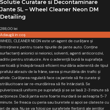
Solutie Curatare si Decontaminare
Jante 5L – Wheel Cleaner Neon DM
Detailing
288,00
lei
Adaugă in coş
WHEEL CLEANER NEON este un agent de curățare și
întreţinere pentru toate tipurile de jante auto. Conţine
surfactanţi anionici si neionici, solventi, agenti anticorozivi,
aditiv pentru stralucire. Are o aderență bună la suprafața
verticală şi îndepărtează eficient murdăria aderentă de tipul
prafului abraziv de la frâne, sarea și murdăria din trafic şi
altele. Curățarea regulată face ca jantele să fie curate și
strălucitoare iar re-murdărirea să fie întârziată. Se
pulverizează uniform pe suprafață și se se lasă 2-3 minute să
acționeze. Dacă janta este foarte murdară se asteapta 5-7
minute. Se freaca cu peria sau buretele si apoi se clateste cu
jet de apa. Nu se va folosi pe surafetele fierbinti ale jentilor